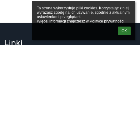
Ta strona wykorzystuje pliki cookies. Korzystając z niej 
wyrażasz zgodę na ich używanie, zgodnie z aktualnymi 
ustawieniami przeglądarki.

Więcej informacji znajdziesz w 
Polityce prywatności
.
OK
Linki
Webmaster
Wsparcie techniczne
Deklaracja dostępności
Informacje prawne
Polityka prywatności
Metryczka
Mapa strony
O szkole
Kontakt
Aktualności