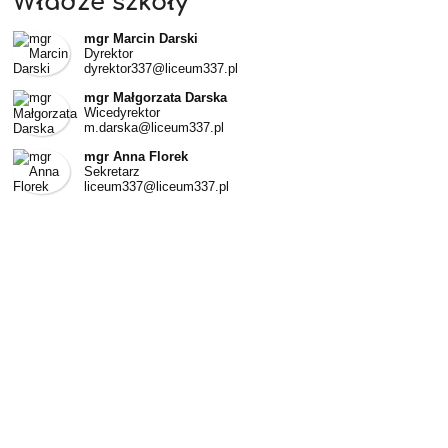
Władze szkoły
mgr Marcin Darski
Dyrektor
dyrektor337@liceum337.pl
mgr Małgorzata Darska
Wicedyrektor
m.darska@liceum337.pl
mgr Anna Florek
Sekretarz
liceum337@liceum337.pl